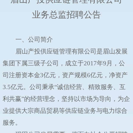
业务总监
招聘公告
一、公司简介
眉山产投供应链管理有限公司是眉山发展
集团下属三级子公司，成立于
2017
年
9
月，公
司注册资本金
3
亿元，
资产规模
6
亿元，净资产
3.5
亿
元。
公司秉承
“
诚信经营、精致服务、互
利共赢
”
的经营理念，坚持以市场为导向，为企
业提供大宗商品贸易
等供应链
业务
与
电力综合
服务。