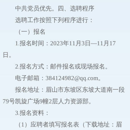
中共党员优先。
四、选聘程序
选聘工作按照下列程序进行
：
（一）报名
1.
报名时间：
202
3
年
11
月
3
日
―
1
1
月
1
7
日。
2.
报名方式：邮件报名或现场报名。
电子邮箱：
384124982
@qq.com
。
报名地址：眉山市东坡区东坡大道南一段
79
号凯旋广场
9
幢
2
层人力资源部。
3.
报名资料：
（
1
）应聘者填写报名表（下载地址：
眉