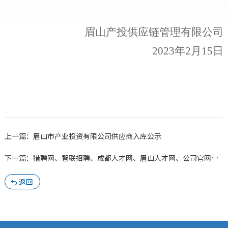
眉山产投供应链管理有限公司
2023
年
2
月
15
日
上一篇：眉山市产业投资有限公司供应商入库公示
下一篇：猎聘网、智联招聘、成都人才网、眉山人才网、公司官网等线上平台...
返回
