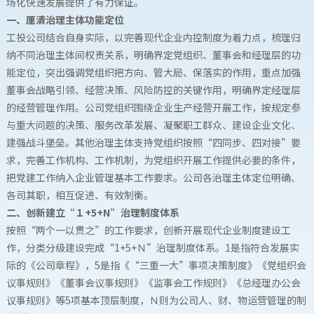
场化快速发展提供了有力保证。
一、厘清治理主体功能定位
工投公司结合自身实际，以完善现代企业内控制度为着力点，梳理归
纳不同治理主体间权责关系，明确界定党组织、董事会和经理层的功
能定位，突出强调党组织把方向、管大局、保落实的作用，重点加强
董事会战略引领、经营决策、风险防控的关键作用，明确界定经理层
的经营管理作用。公司党组织围绕企业生产经营开展工作，按规定参
与重大问题的决策、服务改革发展、凝聚职工群众、建设企业文化、
建强战斗堡垒。其他治理主体支持党组织按照“四同步、四对接”要
求，完善工作机构、工作机制，为党组织开展工作提供必要的条件，
把党建工作纳入企业管理基本工作要求。公司各治理主体定位明确、
各司其职，相互促进、有效制衡。
二、创新建立“１+5+N”治理制度体系
按照“两个一以贯之”的工作要求，创新开展现代企业制度建设工
作，分类分级建设完成“1+5+Ｎ”治理制度体系。1是指符合发展实
际的《公司章程》，5是指《“三重一大”事项决策制度》《党组织会
议事规则》《董事会议事规则》《监事会工作规则》《总经理办公会
议事规则》等5项基本顶层制度，Ｎ则为公司人、财、物运营管理的制