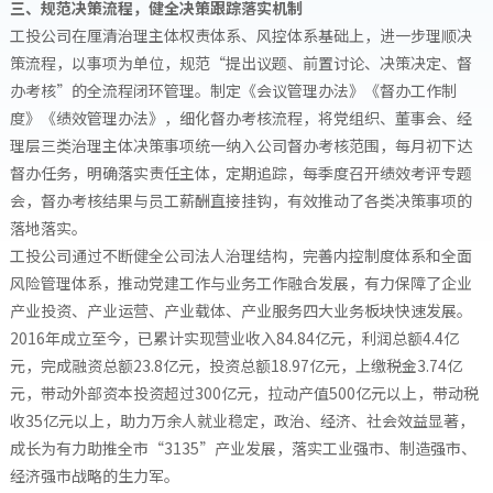
三、规范决策流程，健全决策跟踪落实机制
工投公司在厘清治理主体权责体系、风控体系基础上，进一步理顺决
策流程，以事项为单位，规范“提出议题、前置讨论、决策决定、督
办考核”的全流程闭环管理。制定《会议管理办法》《督办工作制
度》《绩效管理办法》，细化督办考核流程，将党组织、董事会、经
理层三类治理主体决策事项统一纳入公司督办考核范围，每月初下达
督办任务，明确落实责任主体，定期追踪，每季度召开绩效考评专题
会，督办考核结果与员工薪酬直接挂钩，有效推动了各类决策事项的
落地落实。
工投公司通过不断健全公司法人治理结构，完善内控制度体系和全面
风险管理体系，推动党建工作与业务工作融合发展，有力保障了企业
产业投资、产业运营、产业载体、产业服务四大业务板块快速发展。
2016年成立至今，已累计实现营业收入84.84亿元，利润总额4.4亿
元，完成融资总额23.8亿元，投资总额18.97亿元，上缴税金3.74亿
元，带动外部资本投资超过300亿元，拉动产值500亿元以上，带动税
收35亿元以上，助力万余人就业稳定，政治、经济、社会效益显著，
成长为有力助推全市“3135”产业发展，落实工业强市、制造强市、
经济强市战略的生力军。