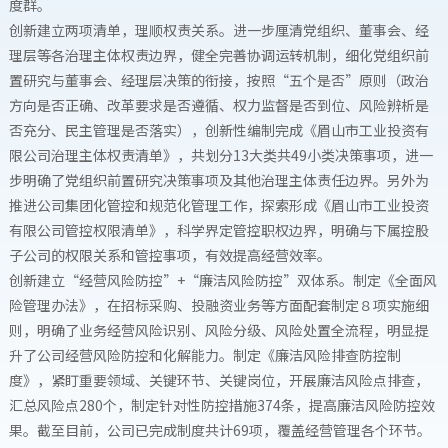
度群。
创新建立两项清单，理顺权责关系。进一步厘清党组织、董事会、经
理层等各治理主体权责边界，健全完善协调运转机制，细化党组织前
置研究与董事会、经理层决策的衔接，按照“五个是否”原则（政治
方向是否正确、改革要求是否遵循、权力监督是否到位、风险辨析是
否充分、民主管理是否落实），创新性编制完成《眉山市工业投资有
限公司治理主体权责清单》，共划分13大类共49小类决策事项，进一
步明确了党组织前置研究决策事项及其他治理主体责任边界。另外为
推进公司集团化管控和规范化管理工作，探索形成《眉山市工业投资
有限公司管控权限清单》，科学界定管控职权边界，明确与下属控股
子公司的权限关系和管控事项，有效提高经营效率。
创新建立“经营风险防控”+“廉洁风险防控”双体系。制定《全面风
险管理办法》，在招标采购、投融资业务等方面配套制定８项实施细
则，明确了业务经营风险识别、风险分级、风险处置全流程，明显提
升了公司经营风险防控和化解能力。制定《廉洁风险排查防控制
度》，紧盯重要领域、关键环节、关键岗位，开展廉洁风险点排查，
汇总风险点280个，制定针对性防控措施374条，提高廉洁风险防控效
果。截至目前，公司已完成制度共计69项，覆盖经营管理各个环节。