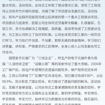
重点项目，活动现场，全体员工听取了建设情况汇报，参观了工程现
场以及斑布竹纤维科技馆，详细了解了项目建设发展历史。活动指
出，斑布产业园项目是我司成立后承接的第一个重点工程建设项目，
项目建设几经波折，欧臣公司全体同志顶着寒冬酷暑，扎根基层，忘
我工作，多方协调解决工程难题，高质量、高效率完成了工程建设任
务，为工投公司树立了良好的形象。公司全体党员职工要向一线同志
们学习，学习他们不怕苦、不怕累，默默无闻的奉献精神，学习他们
讲质量、讲标准，严格要求的工匠精神，全身心投入公司发展各项工
作当中。
国营星华仪器厂为“三线企业”，所生产的电子元器件曾为我
国“人造地球卫星”“运载火箭”等的发射作出了重大贡献。2006年
工厂破产后，因住户补偿等历史遗留问题较多，破产程序迟迟未终
结。工投公司承接了厂区棚户区改造任务，现已搬迁完成438户，占比
98.9%，充分彰显了国企担当，有力推动了遗留问题的解决。活动指
出，发展才是硬道理，公司全体员工要紧紧围绕改革发展的目标，学
好党史国史地方史以及国有企业发展史，做到学史明理、学史增信、
学史崇德、学史力行，始终牢记为民服务办实事的宗旨，踏石留印、
抓铁有痕，更加聚精会神抓好发展，促进企业保值增值。