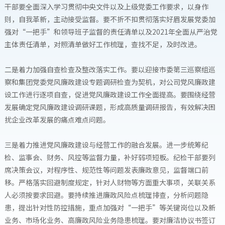
干部要全面深入学习贯彻中央文件以及上级党委工作要求，以身作
则，自我革新，主动接受监督。要不折不扣贯彻落实好眉发展党委加
强对“一把手”和领导班子监督的责任清单以及2021年全面从严治党
主体责任清单，对照清单做好工作梳理，查找不足，及时改进。
二是着力加强自查检查及整改落实工作。要以迎接市委第三巡察组巡
察和集团党委党风廉政建设专题调研检查为契机，对公司党风廉政建
设工作进行逐项自查，促进党风廉政建设工作全面提高。要围绕经营
发展确定党风廉政建设调研课题，形成高质量调研报告，有效解决困
扰企业改革发展的痛点难点问题。
三是着力推进党风廉政建设与经营工作的融合发展。进一步统筹纪
检、监事会、财务、风控等监督力量，补好弱项短板。纪检干部要列
席决策会议，对程序性、规范性等问题发表廉政意见，监督端口前
移。严格落实回避制度规定，针对人财物等方面重大事项，关联关系
人必须按要求回避。要持续推进廉政风险点梳理排查，分析问题隐
患，提出针对性防控措施，重点加强对“一把手”等关键岗位以及新
业务、市场化业务、高廉政风险业务隐患梳理。要对廉洁协议书签订