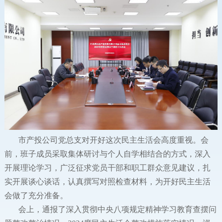
市产投公司党总支对开好这次民主生活会高度重视。会
前，班子成员采取集体研讨与个人自学相结合的方式，深入
开展理论学习，广泛征求党员干部和职工群众意见建议，扎
实开展谈心谈话，认真撰写对照检查材料，为开好民主生活
会做了充分准备。
会上，通报了深入贯彻中央八项规定精神学习教育查摆问