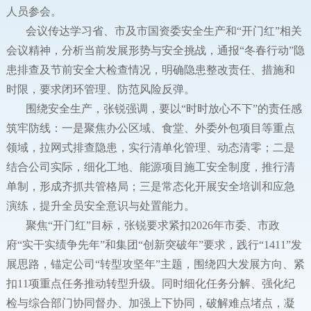
人员参会。
会议传达学习省、市及市国资委安全生产和“开门红”相关
会议精神，分析当前发展形势与安全挑战，通报“冬春行动”隐
患排查及节前安全大检查情况，明确隐患整改责任、措施和
时限，要求闭环管理、防范风险反弹。
围绕安全生产，张锐强调，要以“时时放心不下”的责任感
筑牢防线：一是聚焦办公区域、食堂、外委外包项目等重点
领域，拉网式排查隐患，实行清单化管理、动态清零；二是
结合公司实际，细化工地、能源项目施工安全制度，推行清
单制，形成齐抓共管格局；三是常态化开展安全培训和应急
演练，提升全员安全意识与处置能力。
聚焦“开门红”目标，张锐要求紧扣2026年市委、市政
府“实干实绩争先年”和集团“创新突破年”要求，践行“1411”发
展思路，锚定公司“转型攻坚年”主题，围绕四大发展方向、紧
扣11项重点任务推动转型升级。同时细化任务分解、强化纪
检与综合部门协同督办、加强上下协同，破解难点堵点，凝