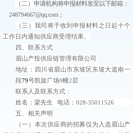
（二）
申请机构将申报材料发至以下邮箱：
248794667@qq.com
；
（三）
我司将于收到申报材料之日起十个
工作日内通知供应商
受理结果。
四
、联系
方
式
眉山
产投供应链管理
有限公司
地址：四川省眉山市东坡区东坡大道南一
段
79
号凯旋广场
9
幢
2
层
联系人及联系
方
式：
姓名
：梁先生
电话
：
028-3501152
6
五、
相关声明
（一）
本次供应商的招募仅为入选眉山
产