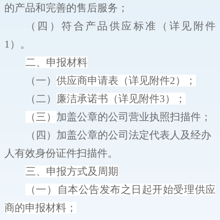
的产品和完善的售后服务；
（四）
符合产品供应标准（详见附件
1
）。
二
、申报
材料
（一）
供应商
申请表
（详见附件
2
）；
（二）
廉洁承诺书（详见附件
3
）；
（三）
加盖公章的公司营业执照扫描件；
（四）
加盖公章的公司法定代表人及经办
人有效身份证件扫描件
。
三
、申报
方式
及周期
（一）
自
本公告发布之日起开始受理
供应
商
的申报材料
；