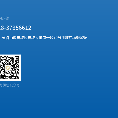
询热线
28-37356612
川省眉山市东坡区东坡大道南一段79号凯旋广场9幢2层
方微信公众号