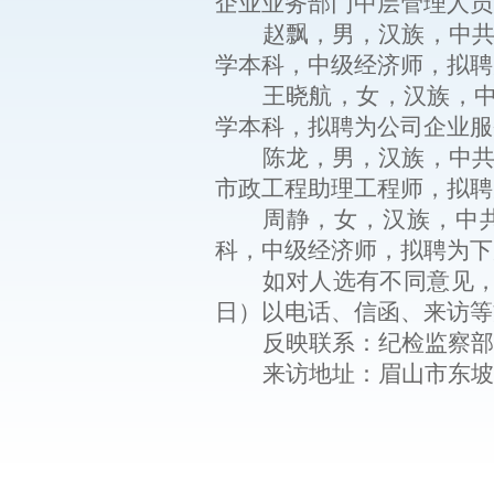
企业业务部门
中层管理人员
赵飘
，男，汉族，
中
学本科
，中级经济师，
拟
聘
王晓航
，
女
，汉族，
学本科
，
拟
聘
为
公司
企业服
陈龙
，
男
，汉族，
中
市政工程助理工程师，
拟
聘
周静
，
女
，汉族，
中
科
，
中级经济师
，
拟
聘
为
下
如对人选有不同意见
日）以
电话、
信函、来访等
反映联系：
纪检监察部
来访地址：眉山市东坡