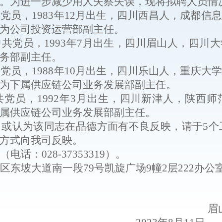
。为进一步减少用人失察失误，现将
拟
聘
人员
情
共党员，
1983
年
12
月出生，
四川西昌
人
，
成都信息
为
公司
投资运营部副主任
。
中共党员，
1993
年
7
月出生，
四川眉山
人
，
四川大
务部副主任
。
共党员，
1988
年
10
月出生，
四川乐山
人
，
重庆大
学
为
下属
供应链公司业务发展部副主任
。
共党员，
1992
年
3
月出生，
四川新津
人
，
陕西师
属
供应链公司业务发展部副主任
。
，或认为该同志在品德方面有不良反映，请于
5
个
方式
向我司
反映
。
（
电话
：
028
-
373
53319
）。
区东坡大道南一段
79
号凯旋广场
9
幢
2
层
222
办公
眉