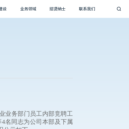
建设
业务领域
招贤纳士
联系我们

业业务部门员工内部竞聘工
等
4
名
同志
为
公司本部及下属