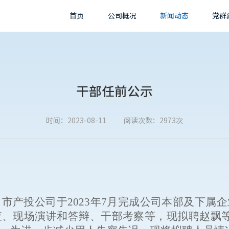
首页
公司概况
新闻动态
党群
干部任前公示
时间：2023-08-11
阅读次数：2973次
，市产投公司于
202
3
年
7
月
完成
公司本部及下属企
查、
现场
演讲和
答辩
、
干部
考察
等
，
现
拟
聘
赵飘