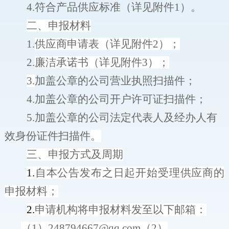
4.
符合产品供应标准（详见附件
1
）。
二
、申报
材料
1.
供应商
申请表
（详见附件
2
）；
2.
廉洁承诺书（详见附件
3
）；
3.
加盖公章的公司营业执照扫描件；
4.
加盖公章的公司开户许可证扫描件；
5.
加盖公章的公司法定代表人及经办人有
效身份证件扫描件
。
三
、申报
方式
及周期
1.
自
本公告发布之日起开始受理
供应商
的
申报材料
；
2.
申请机构将
申报材料
发至以下邮箱：
（
1
）
248794667@qq.com
（
2
）