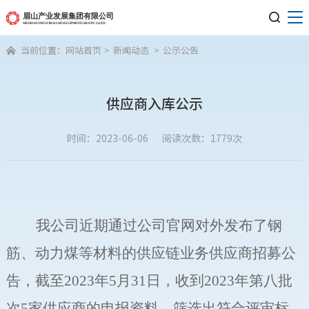

当前位置：
网站首页
>
新闻动态
>
公示公告

供应商入库公示
时间：2023-06-06
阅读次数：1779次
我公司
近期通过公司官网对外发布了
钢
筋、
动力煤
等材料
的
供应链业务供应商招募公
告
，截至
2023
年
5
月
31
日，收到
2023
年
第八
批
次
5
家
供应商
的申报资料，筛选出符合评审标