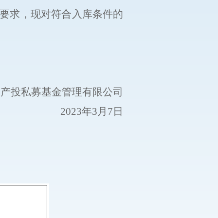
要求
，
现对符合入库条件的
。
山产投私募基金管理有限公司
202
3
年
3
月
7
日