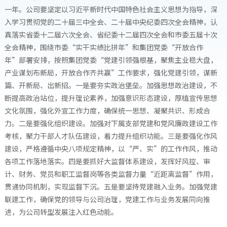
一年。公司要坚定以习近平新时代中国特色社会主义思想为指导，深
入学习贯彻党的二十届三中全会、二十届中央纪委四次全会精神，认
真落实省委十二届六次全会、省纪委十二届四次全会和市委五届十次
全会精神，围绕市委“实干实绩比拼年”和集团党委“开放合作
年”部署安排，按照集团党委“党建引领强根基，聚焦主业稳大盘，
产业谋划布新局，开放合作齐共赢”工作要求，强化党建引领，谋新
篇、开新局、出新招。一是要夯实政治堡垒。加强思想政治建设，不
断提高政治站位，提升理论素养，加强意识形态建设，厚植宣传思想
文化氛围，强化外宣工作力度，确保统一思想、凝聚共识、形成合
力。二是要强化组织建设。加强对下属支部党建和党风廉政建设工作
考核，聚力干部人才队伍建设，着力提升组织功能。三是要强化作风
建设，严格遵循中央八项规定精神，以“严、实”的工作作风，推动
各项工作落地落实。四是要抓好大监督体系建设，发挥好风控、审
计、财务、党员和职工监督岗等各类监督力量“近距离监督”作用，
贯通协同机制，实现监督下沉。五是要坚持党建融入业务。加强党建
联建工作，确保党的领导与公司治理，党建工作与业务发展同向推
进，为公司转型发展注入红色动能。