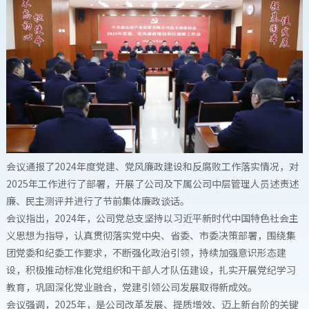
会议通报了2024年度党建、党风廉政建设和反腐败工作落实情况，对
2025年工作进行了部署，开展了公司及下属公司中层管理人员述责述
廉、民主测评并进行了节前集体廉政谈话。
会议指出，2024年，公司党总支坚持以习近平新时代中国特色社会主
义思想为指导，认真贯彻落实党中央、省委、市委决策部署，围绕集
团党委和纪委工作要求，不断强化政治引领，持续加强意识形态建
设，积极推动标准化党组织和干部人才队伍建设，扎实开展党纪学习
教育，巩固深化党业融合，党建引领公司发展取得新成效。
会议强调，2025年，是公司改革发展、提质增效、迈上新台阶的关键