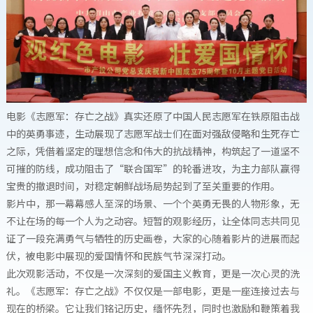
电影《志愿军：存亡之战》真实还原了中国人民志愿军在铁原阻击战
中的英勇事迹，生动展现了志愿军战士们在面对强敌侵略和生死存亡
之际，凭借着坚定的理想信念和伟大的抗战精神，构筑起了一道坚不
可摧的防线，成功阻击了“联合国军”的轮番进攻，为主力部队赢得
宝贵的撤退时间，对稳定朝鲜战场局势起到了至关重要的作用。
影片中，那一幕幕感人至深的场景、一个个英勇无畏的人物形象，无
不让在场的每一个人为之动容。短暂的观影经历，让全体同志共同见
证了一段充满勇气与牺牲的历史画卷，大家的心随着影片的进展而起
伏，被电影中展现的爱国情怀和民族气节深深打动。
此次观影活动，不仅是一次深刻的爱国主义教育，更是一次心灵的洗
礼。《志愿军：存亡之战》不仅仅是一部电影，更是一座连接过去与
现在的桥梁。它让我们铭记历史，缅怀先烈，同时也激励和鞭策着我