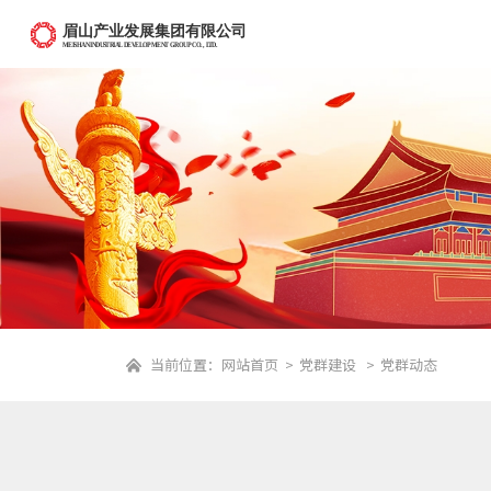
当前位置：
网站首页
>
党群建设
>
党群动态
