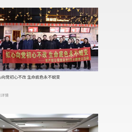
心向党初心不改 生命底色永不蜕变
看详情