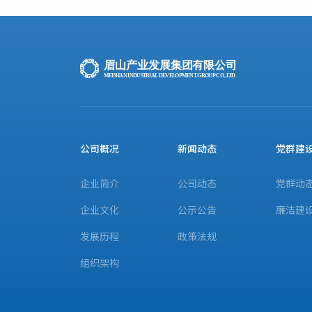
公司概况
新闻动态
党群建
企业简介
公司动态
党群动
企业文化
公示公告
廉洁建
发展历程
政策法规
组织架构