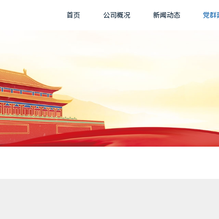
首页
公司概况
新闻动态
党群