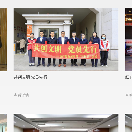
共创文明 党员先行
红
查看详情
查