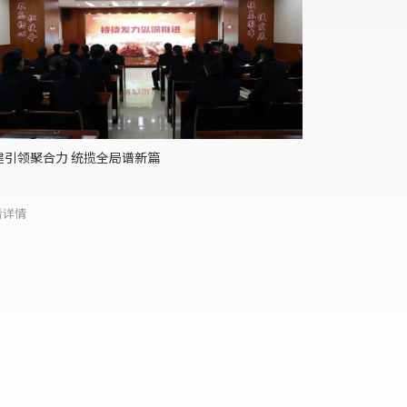
建引领聚合力 统揽全局谱新篇
看详情