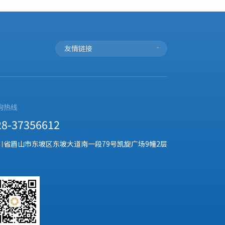
友情链接
询热线
28-37356612
川省眉山市东坡区东坡大道南一段79号凯旋广场9幢2层