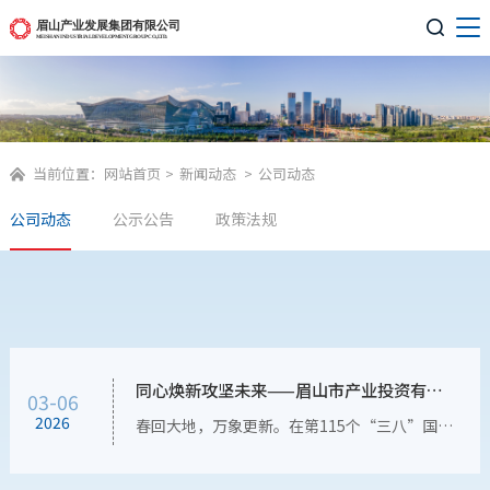

当前位置：
网站首页
>
新闻动态
>
公司动态

公司动态
公示公告
政策法规
同心焕新攻坚未来——眉山市产业投资有限公司工会联合会举办“三八”妇女节主题活动
03-06
2026
春回大地，万象更新。在第115个“三八”国际妇女节来临之际，为感谢全体女职工在公司“转型攻坚年”中的辛勤付出与卓越贡献，3月6日，市产投公司工会联合会精心组织开展了“同心焕新 攻坚未来”主题春游活动，全体女职工走进洪雅茶客空间，共赴一场与春天的美好约会。