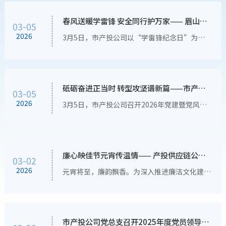
春风送暖学雷锋 安全同行护万家—— 眉山市产业投资有限公司消防安全进社区活动
03-05
2026
3月5日，市产投公司以“学雷锋纪念日”为契机，联合普田社区在领地凯旋广场小区组织开展“春风送暖学雷锋 安全同行护万家”消防安全知识宣传活动，将安全送到群众身边，把温暖送进千家万户。
砥砺奋进正当时 转型攻坚谱新篇——市产投公司召开2026年党建暨党风廉政建设和反腐败工作会议
03-05
2026
3月5日，市产投公司召开2026年党建暨党风廉政建设和反腐败工作会议。会议深入学习贯彻习近平总书记在二十届中央纪委五次全会上的重要讲话精神及中央、省、市纪委全会精神。总结回顾2025年工作，安排部署2026年重点任务，动员全体党员干部进一步统一思想、凝聚共识，以高质量党建引领保障公司“转型攻坚年”各项目标任务落地落实。公司党总支书记、董事长张锐出席会议并讲话，党总支委员、副总经理周湘云主持会议。
廉心映佳节元宵传温情—— 产投供应链公司党支部开展3月主题党日活动
03-02
2026
元宵将至，廉韵飘香。为深入推进廉洁文化建设，产投供应链公司党支部联合工会开展“廉心映佳节 元宵传温情” 3 月主题党日活动，将廉政教育、民俗体验与志愿服务深度融合，让职工厚植廉洁初心，为社区群众送上节日关怀。
市产投公司党总支召开2025年度党员领导干部民主生活会